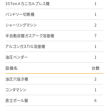
35Tonメカニカルプレス機
1
バンドソー切断機
1
シャーリングマシン
2
半自動炭酸ガスアーク溶接機
7
アルゴンガスTIG溶接機
1
油圧ベンダー
1
設備名
台数
油圧穴抜き機
2
コンタマシン
1
直立ボール盤
6