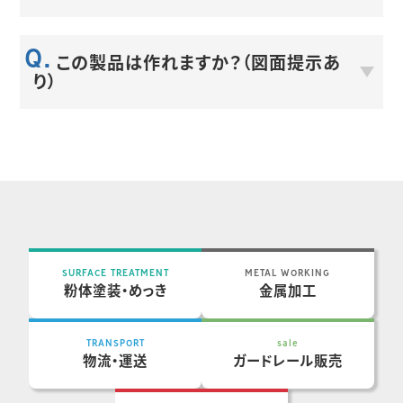
切断・切削・溶接加工から、表面処理まで社内間連携及
この製品は作れますか？（図面提示あ
び協力会社により、様々な金属加工が可能です。
り）
図面を参考にお打ち合わせさせていただき、ご要望にお
応え致します。
SURFACE TREATMENT
METAL WORKING
粉体塗装・めっき
金属加工
TRANSPORT
sale
物流・運送
ガードレール販売