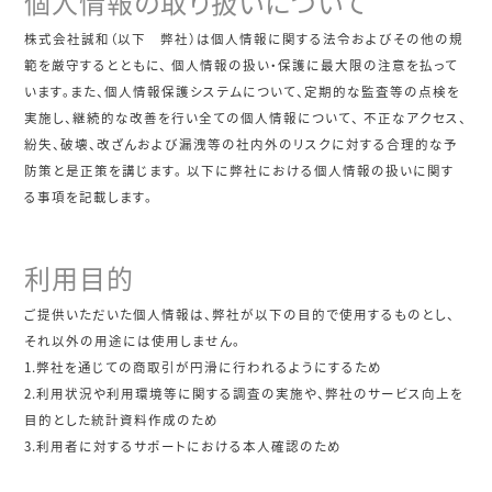
個人情報の取り扱いについて
株式会社誠和（以下 弊社）は個人情報に関する法令およびその他の規
範を厳守するとともに、 個人情報の扱い・保護に最大限の注意を払って
います。また、個人情報保護システムについて、定期的な監査等の点検を
実施し、継続的な改善を行い全ての個人情報について、 不正なアクセス、
紛失、破壊、改ざんおよび漏洩等の社内外のリスクに対する合理的な予
防策と是正策を講じます。 以下に弊社における個人情報の扱いに関す
る事項を記載します。
利用目的
ご提供いただいた個人情報は、弊社が以下の目的で使用するものとし、
それ以外の用途には使用しません。
1.弊社を通じての商取引が円滑に行われるようにするため
2.利用状況や利用環境等に関する調査の実施や、弊社のサービス向上を
目的とした統計資料作成のため
3.利用者に対するサポートにおける本人確認のため